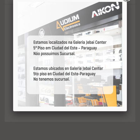
Especificações do Reparo
Ultravox Pancadão 3k 3000rms 15
Polegadas 4 Ohms
Produto original Ultravox
Reparo para woofer com bobina
queimada ou cone danificado
Fácil substituição;
Acompanha cola;
Acabamento central original;
Encaixe perfeito
Composto por: 1 Cone com bobina, -
1 Jogo de guarnição, 1 Acabamento
central e 1 Cola.