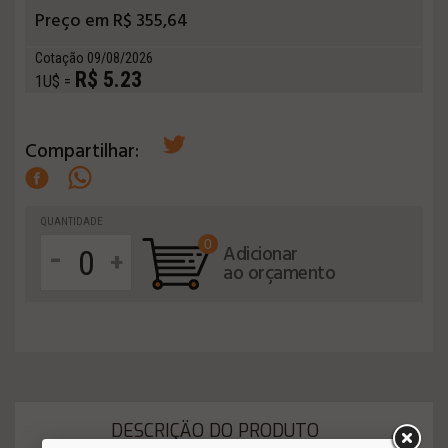
Preço em R$ 355,64
Cotação 09/08/2026
R$ 5.23
1U$ =
Compartilhar:
QUANTIDADE
0
-
Adicionar
+
ao orçamento
DESCRIÇÄO DO PRODUTO