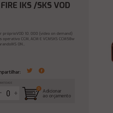
FIRE IKS /SKS VOD
or próprioVOD 10. 000 (vídeo on demand)
 sks operativo CCM, ACM E VCMSKS CCM58w
andoIKS ON...
partilhar:
ANTIDADE
0
-
Adicionar
+
ao orçamento