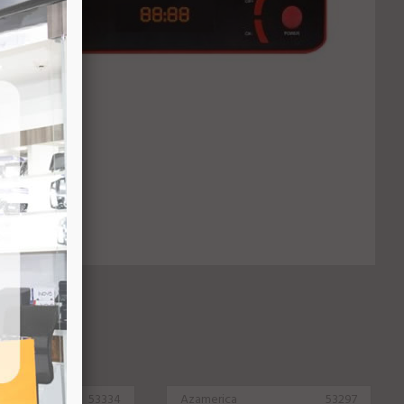
53334
Azamerica
53297