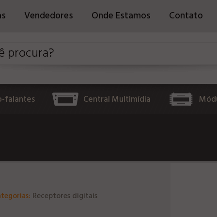
as
Vendedores
Onde Estamos
Contato
o-falantes
Central Multimídia
Módu
tegorias:
Receptores digitais