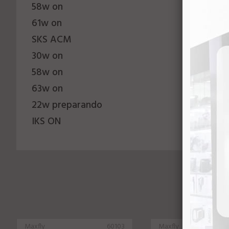
58w on
61w on
SKS ACM
30w on
58w on
63w on
22w preparando
IKS ON
Maxfly
60103
Maxfly