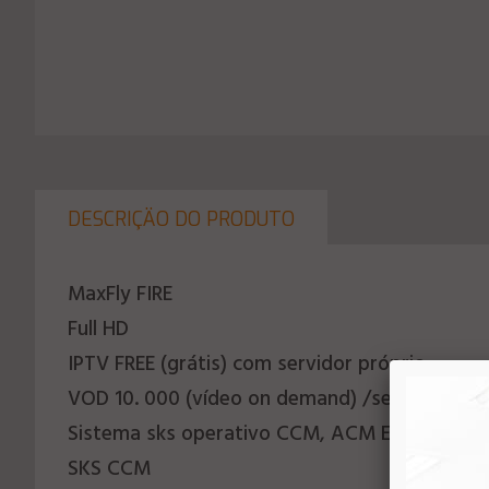
DESCRIÇÄO DO PRODUTO
MaxFly FIRE
Full HD
IPTV FREE (grátis) com servidor próprio
VOD 10. 000 (vídeo on demand) /series / ani
Sistema sks operativo CCM, ACM E VCM
SKS CCM