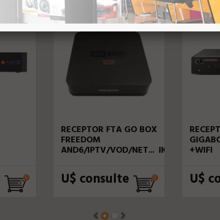
RECEPTOR FTA GO BOX
RECEPT
FREEDOM
GIGABO
AND6/IPTV/VOD/NETLINK
+WIFI
U$ consulte
U$ c