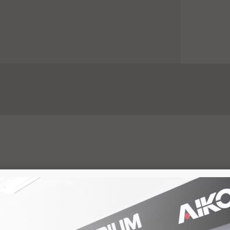
med / pornotube / Youtube)