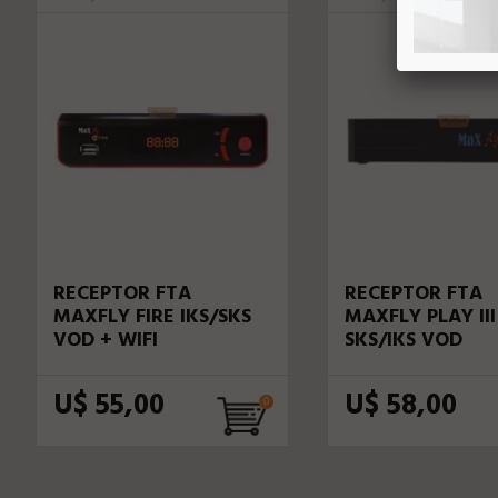
RECEPTOR FTA
RECEPTOR FTA
MAXFLY FIRE IKS/SKS
MAXFLY PLAY III
VOD + WIFI
SKS/IKS VOD
U$ 55,00
U$ 58,00