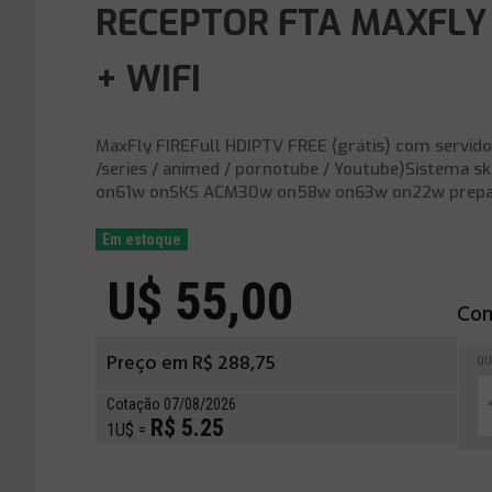
RECEPTOR FTA MAXFLY 
+ WIFI
MaxFly FIREFull HDIPTV FREE (grátis) com servid
/series / animed / pornotube / Youtube)Sistema
on61w onSKS ACM30w on58w on63w on22w prepar
Em estoque
U$ 55,00
Com
Preço em R$ 288,75
QU
Cotação 07/08/2026
R$ 5.25
1U$ =