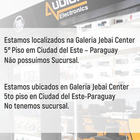
VEJA MAIS
60127
Go
63975
Gigabox