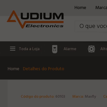
Home
Marc
Toda a Loja
Alarme
Alt
Home
Detalhes do Produto
Código do produto:
60103
Marca:
Maxfly
Ca