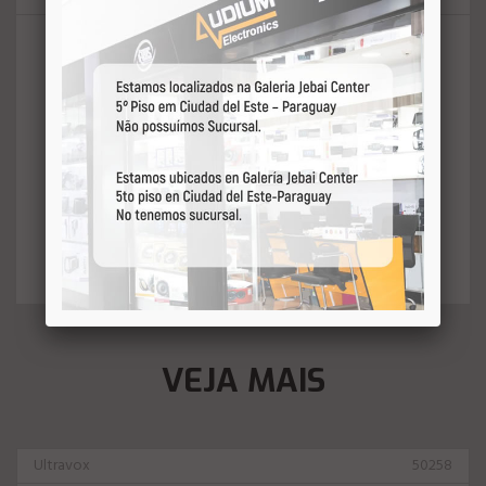
Kit Reparo EROS 10" R-H-310 8 OHMS já vai
completo para que você possa fazer uma
restauração completa do seu
equipamento, contando com cone, calota
central, cola de Reparo e jogo de
borracha.
O mesmo não altera nenhuma
característica Original do alto falante.
VEJA MAIS
Ultravox
50258