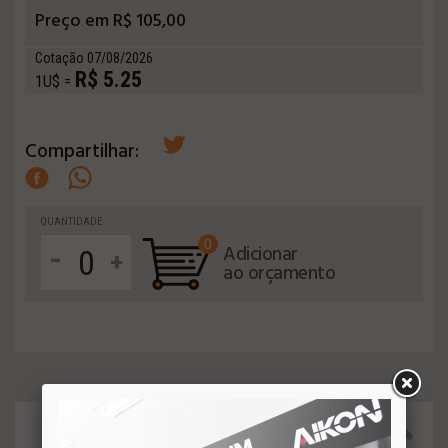
Preço em R$ 105,00
Cotação 07/08/2026
R$ 5.25
1U$ =
Compartilhar:
QUANTIDADE
0
-
Adicionar
+
ao orçamento
DESCRIÇÄO DO PRODUTO