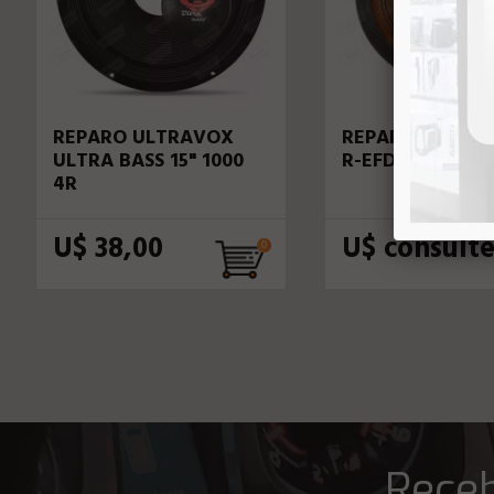
REPARO ULTRAVOX
REPARO EROS D
ULTRA BASS 15" 1000
R-EFD-300
4R
U$ 38,00
U$ consult
Receb