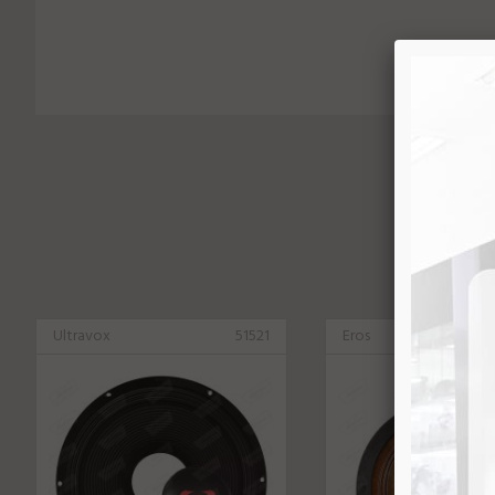
Ultravox
51521
Eros