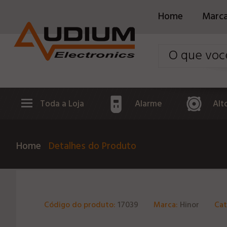
Home
Marc
Toda a Loja
Alarme
Alt
Home
Detalhes do Produto
Código do produto:
17039
Marca:
Hinor
Cat