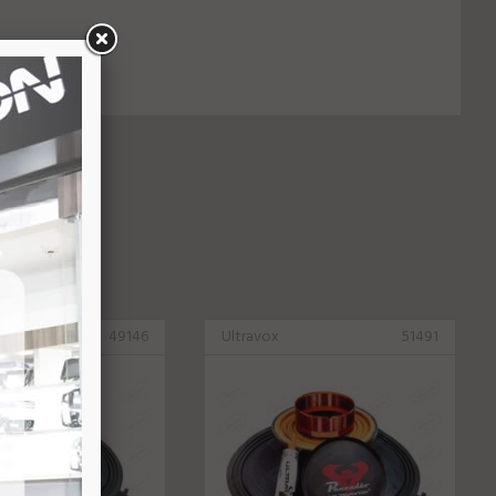
49146
Ultravox
51491