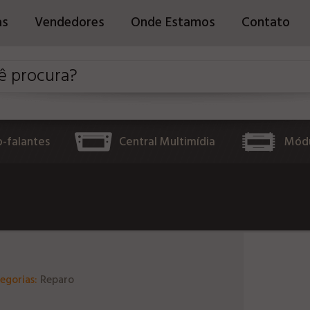
as
Vendedores
Onde Estamos
Contato
o-falantes
Central Multimídia
Módu
egorias:
Reparo