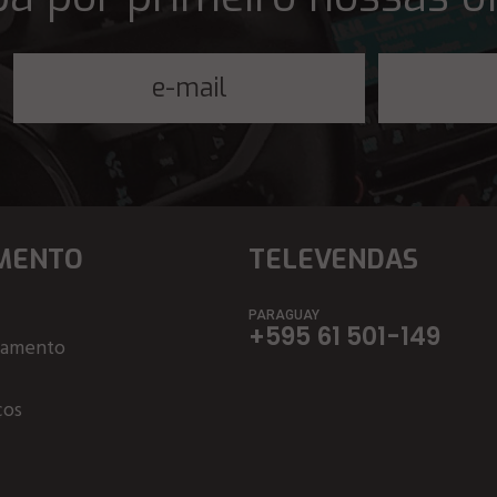
MENTO
TELEVENDAS
PARAGUAY
+595 61 501-149
çamento
ços