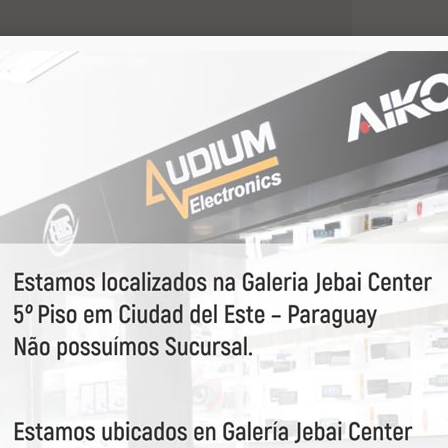
VEJA MAIS
63708
Eros
71192
Ultravox