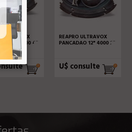
O ULTRAVOX
REAPRO ULTRAVOX
AO 12" 3000 4R
PANCADAO 12" 4000 2R
onsulte
U$ consulte
fertas