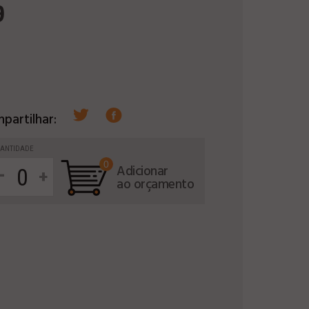
9
partilhar:
ANTIDADE
0
-
Adicionar
+
ao orçamento