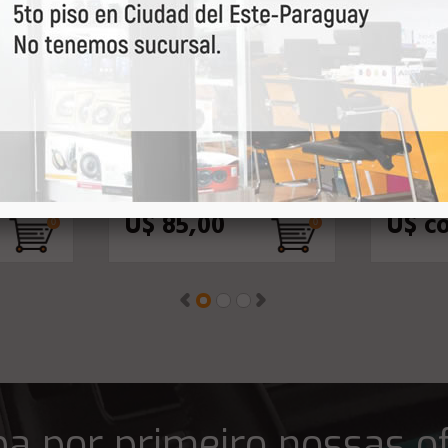
RIVER
REPARO EROS 15" R-
REAPR
HAMMER 5.2 4R
PANCAD
e
U$ 85,00
U$ c
a por primeiro nossas o