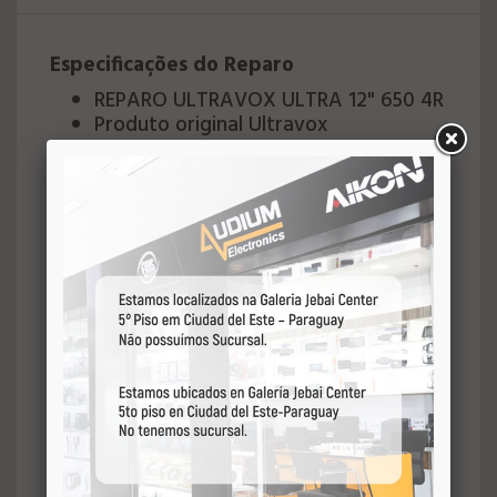
Especificações do Reparo
REPARO ULTRAVOX ULTRA 12" 650 4R
Produto original Ultravox
Reparo para woofer com bobina
queimada ou cone danificado
Fácil substituição;
Acompanha cola;
Acabamento central original;
Encaixe perfeito