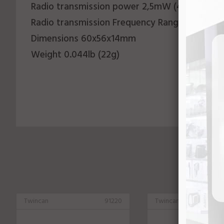
Radio transmission power 2,5mW (4dBm)
Radio transmission Frequency Range 2,4GHz (
Dimensions 60x56x14mm
Weight 0.044lb (22g)
Twincan
91220
Twincan