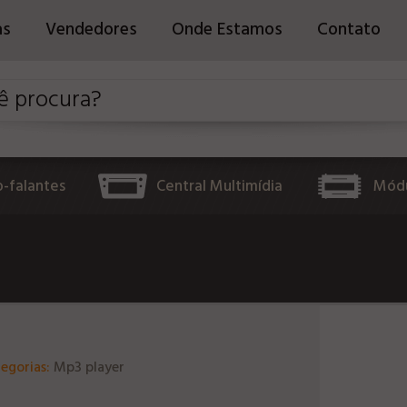
as
Vendedores
Onde Estamos
Contato
o-falantes
Central Multimídia
Módu
egorias:
Mp3 player