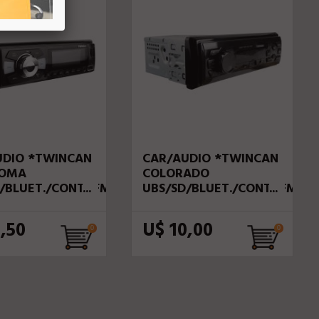
UDIO *TWINCAN
CAR/AUDIO *TWINCAN
OMA
COLORADO
/BLUET./CONT./FM/2RCA
UBS/SD/BLUET./CONT./FM/2
41WX4
*MP3 10WX4
,50
U$ 10,00