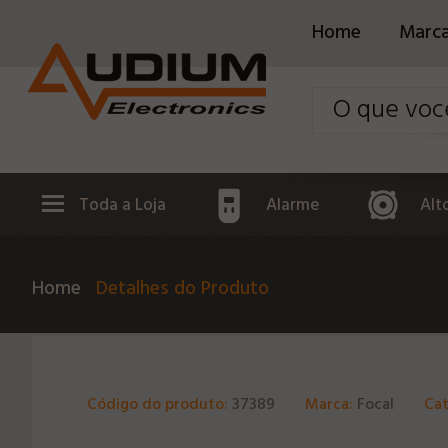
Home
Marc
Toda a Loja
Alarme
Alt
Home
Detalhes do Produto
Código do produto:
37389
Marca:
Focal
Cat