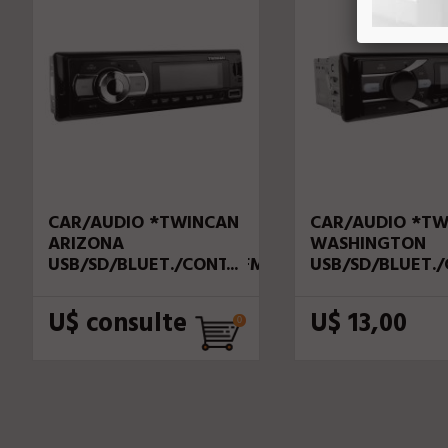
CAR/AUDIO *TWINCAN
CAR/AUDIO *TW
ARIZONA
WASHINGTON
USB/SD/BLUET./CONT./FM/2RCA
USB/SD/BLUET.
*MP3 41WX4
*MP3 41WX4
U$ consulte
U$ 13,00