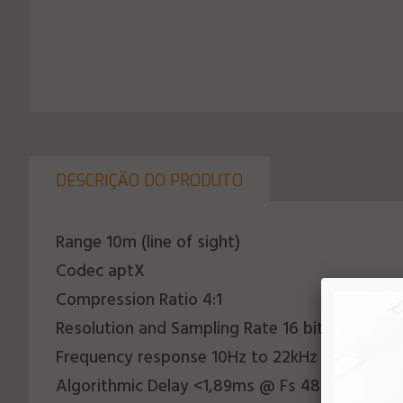
DESCRIÇÄO DO PRODUTO
Range 10m (line of sight)
Codec aptX
Compression Ratio 4:1
Resolution and Sampling Rate 16 bits - 44,1kH
Frequency response 10Hz to 22kHz
Algorithmic Delay <1,89ms @ Fs 48KHz