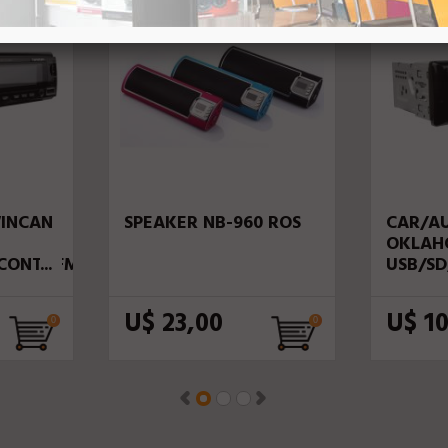
INCAN
SPEAKER NB-960 ROSA
CAR/A
OKLAH
/CONT./FM/2RCA
USB/SD
*MP3 
U$ 23,00
U$ 10