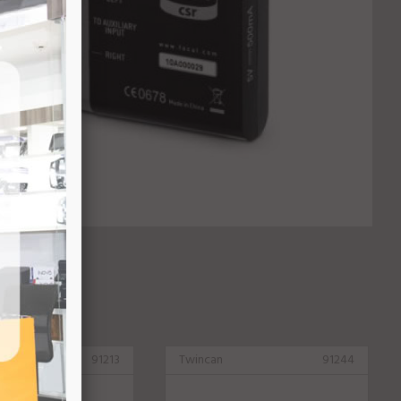
91213
Twincan
91244