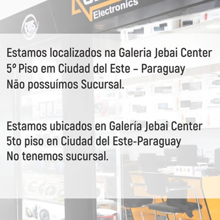
Bandes ISM)
VEJA MAIS
91190
Diversas
24556
Twincan