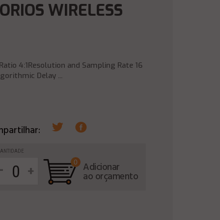
ORIOS WIRELESS
atio 4:1Resolution and Sampling Rate 16
orithmic Delay ...
partilhar:
ANTIDADE
0
-
Adicionar
+
ao orçamento