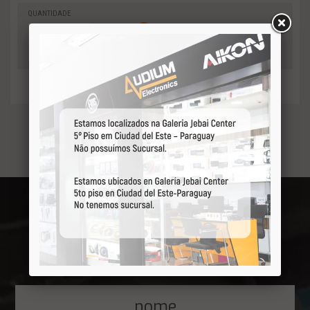
QUANTIDADE
0
-
Adicionar
+
ao orçamento
Receba por primeiro
nossas ofertas