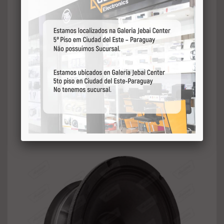
Área do cone 0,035 sq.m
Freqüência de ressonância 68,45 hz
Volume equivalente 25,078 l
Q mecânico 16,76 (qms)
Q elétrico 0,236 (qes)
Q total 0,233 (qts)
Produto bl 19,18 tm
No (referencial de eficiência) 3,29 %
Compliância (cms) 139,089 um/n
Massa total (mms) 38,870 g
Massa diafragma (mmd) 35,002 g
Excursão cone sem distorção (x max)
3,5 mm±