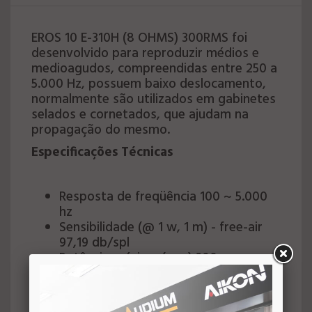
EROS 10 E-310H (8 OHMS) 300RMS foi
desenvolvido para reproduzir médios e
medioagudos, compreendidas entre 250 a
5.000 Hz, possuem baixo deslocamento,
normalmente são utilizados em gabinetes
selados e cornetados, que ajudam na
propagação do mesmo.
Especificações Técnicas
Resposta de freqüência 100 ~ 5.000
hz
Sensibilidade (@ 1 w, 1 m) - free-air
97,19 db/spl
Potência máxima (rms) 300 w
Potência musical 600 w
Impedância nominal 8
Resistência, re 5,2 /vcc