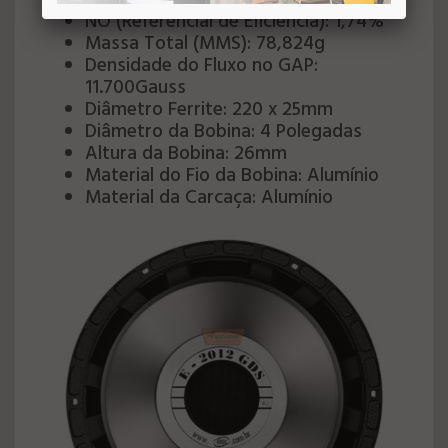
Q Total: 0,359 (Qts)
NO (Referencial de Eficiência): 1,74%
Massa Total (MMS): 78,824g
Densidade do Fluxo no GAP:
11.700Gauss
Diâmetro Ferrite: 220 x 25mm
Diâmetro da Bobina: 4 Polegadas
Altura da Bobina: 26mm
Material do Fio da Bobina: Alumínio
Material da Carcaça: Alumínio