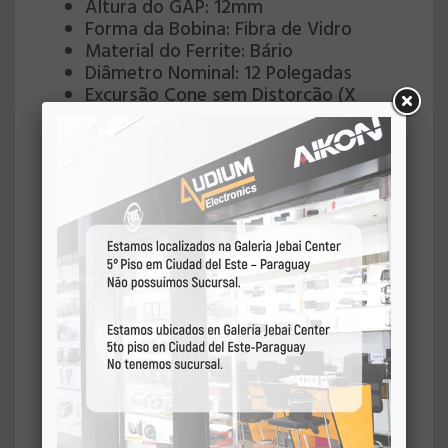
Altura do GAP: 12mm
Forma da Bobina: Fibra de Vidro
Material do Ferrite: Bário
Diâmetro Nominal: 12 Polegadas
Excursão Cone sem Distorção (X
MAX): 10mm±
Compliância (CMS): 100,076uM/N
Produto BL: 14,028TM
Q Elétrico: 0,385 (Qes)
Volume Equivalente: 38,24L
Área do Cone: 0,051Sq.m
Sensibilidade (@ 1W, 1m) – Free-Air:
94,44dB
Potência Musical (PMPO): 2000W
Modelo: E2012 GDS
Potência Máxima (RMS): 1000W
Resposta de Frequência: 45 ~ 3000Hz
Resistência, RE: 2,7 ou 5,8 Ohms/Vcc
Frequência de Ressonância: 56,66Hz
Q Mecânico: 5,328 (Qms)