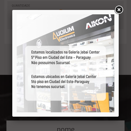
QUANTIDADE
0
-
Adicionar
+
ao orçamento
Receba por primeiro
nossas ofertas