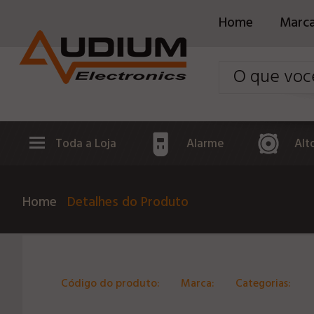
Home
Marc
Toda a Loja
Alarme
Alt
Home
Detalhes do Produto
Código do produto:
Marca:
Categorias: