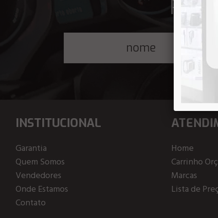
Receb
INSTITUCIONAL
ATENDI
Garantia
Home
Quem Somos
Carrinho Or
Vendedores
Marcas
Onde Estamos
Lista de Pre
Contato