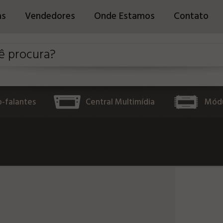
as
Vendedores
Onde Estamos
Contato
o-falantes
Central Multimídia
Módu