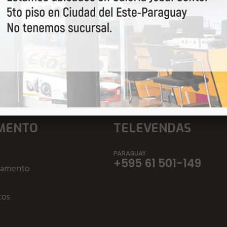
a por primeiro nossas o
MENTO
TELEVENDAS
PARAGUAY
+595 61 501-149
çamento
ços