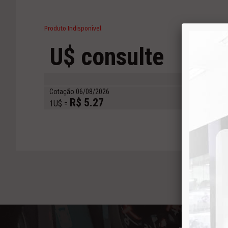
Produto Indisponível
U$ consulte
Com
QU
Cotação 06/08/2026
R$ 5.27
1U$ =