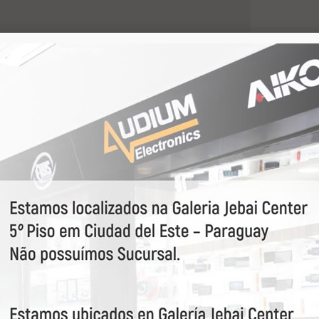
partilhar:
ANTIDADE
0
-
Adicionar
+
ao orçamento