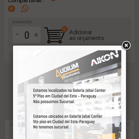
Compartilhar:
QUANTIDADE
0
-
Adicionar
+
ao orçamento
VEJA MAIS
Eros
63173