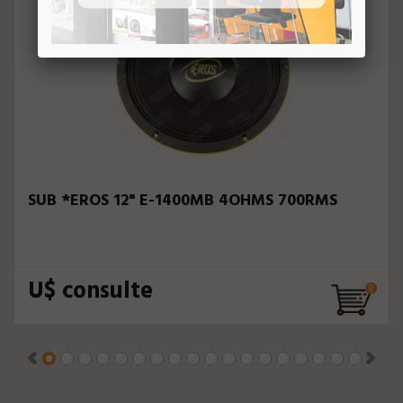
SUB *EROS 12" E-1400MB 4OHMS 700RMS
U$ consulte