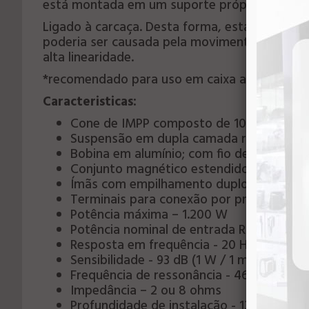
está montada em um suporte próprio, de modo
Ligado à carcaça. Desta forma, esta estrutur
poderia ser causada pela movimentação do co
alta linearidade.
*recomendado para uso em caixa acústica
Caracteristicas:
Cone de IMPP composto de 10 polegada
Suspensão em dupla camada reforçada co
Bobina em alumínio; com fio de cobre e
Conjunto magnético estendido e ventila
Ímãs com empilhamento duplo
Terminais para conexão por pressão
Potência máxima – 1.200 W
Potência nominal de entrada RMS - 350 
Resposta em frequência - 20 Hz a 125 Hz
Sensibilidade - 93 dB (1 W / 1 m)
Frequência de ressonância - 46 Hz
Impedância – 2 ou 8 ohms
Profundidade de instalação - 139 mm