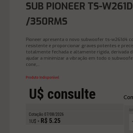
SUB PIONEER TS-W261D
/350RMS
Pioneer apresenta o novo subwoofer ts-w261d4 co
resistente e proporcionar graves potentes e preci
totalmente fechada e altamente rígida, derivada 
ajudar a minimizar a vibração em todo o subwoofe
cone,...
Produto Indisponível
U$ consulte
Com
QU
Cotação 07/08/2026
R$ 5.25
1U$ =