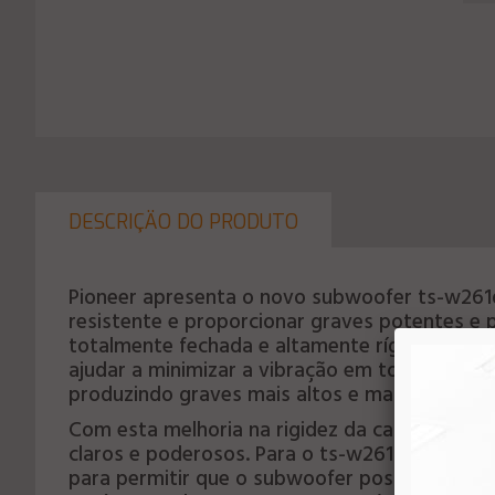
DESCRIÇÄO DO PRODUTO
Pioneer apresenta o novo subwoofer ts-w261
resistente e proporcionar graves potentes e p
totalmente fechada e altamente rígida, deri
ajudar a minimizar a vibração em todo o subw
produzindo graves mais altos e mais rítmicos.
Com esta melhoria na rigidez da carcaça, há
claros e poderosos. Para o ts-w261d4, os en
para permitir que o subwoofer possa produzir