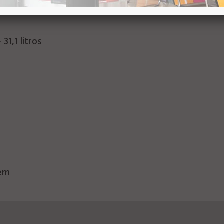
 155 mm
31,1 litros
m
gem