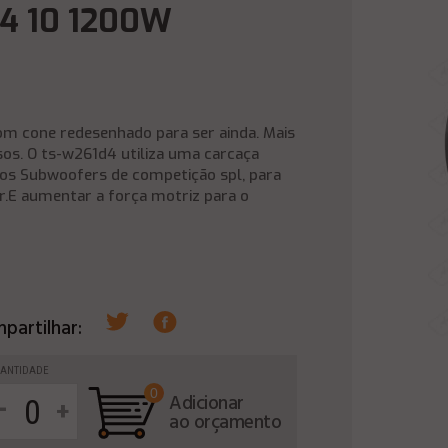
4 10 1200W
m cone redesenhado para ser ainda. Mais
sos. O ts-w261d4 utiliza uma carcaça
dos Subwoofers de competição spl, para
r.E aumentar a força motriz para o
partilhar:
ANTIDADE
0
-
Adicionar
+
ao orçamento