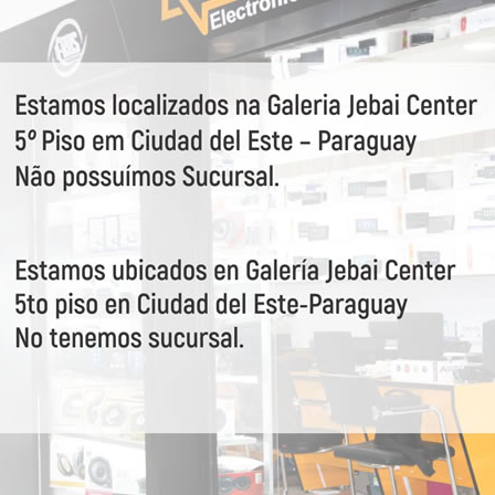
 independente do cone do alto-falante que fica
a independente ajuda a minimizar a vibração Que
ne. Isso melhora a reprodução sonora E oferece
s
m fibras de polímero elástico
m 4 camadas
do
W