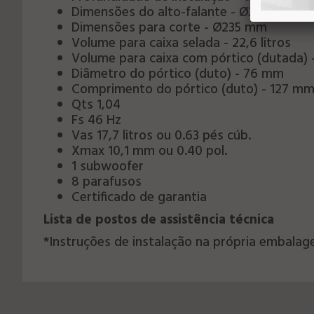
Dimensões do alto-falante - Ø278 mm x
Dimensões para corte - Ø235 mm
Volume para caixa selada - 22,6 litros
Volume para caixa com pórtico (dutada) - 
Diâmetro do pórtico (duto) - 76 mm
Comprimento do pórtico (duto) - 127 m
Qts 1,04
Fs 46 Hz
Vas 17,7 litros ou 0.63 pés cúb.
Xmax 10,1 mm ou 0.40 pol.
1 subwoofer
8 parafusos
Certificado de garantia
Lista de postos de assistência técnica
*Instruções de instalação na própria embala