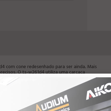
d4 com cone redesenhado para ser ainda. Mais
recisos. O ts-w261d4 utiliza uma carcaça
vada dos Subwoofers de competição spl, para
oofer.E aumentar a força motriz para o cone,
 menos vazamentos de som, criando graves. Mais
genheiros da pioneer reprojetaram a centragem
 graves mais precisos e ricos. Agora a centragem