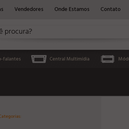
as
Vendedores
Onde Estamos
Contato
o-falantes
Central Multimídia
Módu
Categorias: