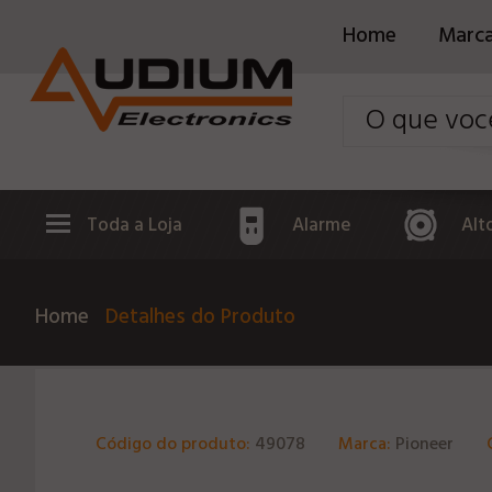
Home
Marc
Toda a Loja
Alarme
Alt
Home
Detalhes do Produto
Código do produto:
49078
Marca:
Pioneer