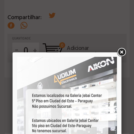
Compartilhar:
QUANTIDADE
0
-
Adicionar
+
ao orçamento
VEJA MAIS