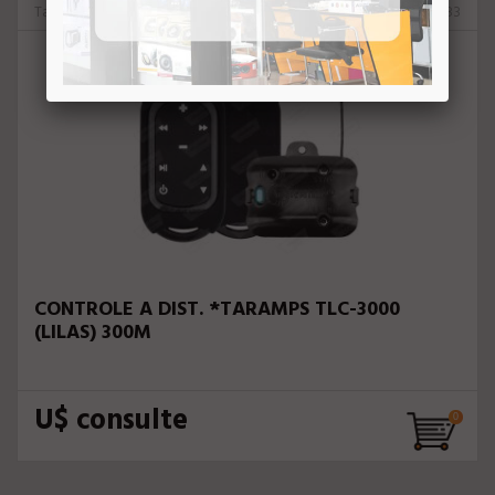
Taramps
51583
CONTROLE A DIST. *TARAMPS TLC-3000
(LILAS) 300M
U$ consulte