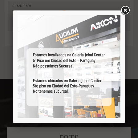
QUANTIDADE
0
-
Adicionar
+
ao orçamento
Receba por primeiro
nossas ofertas