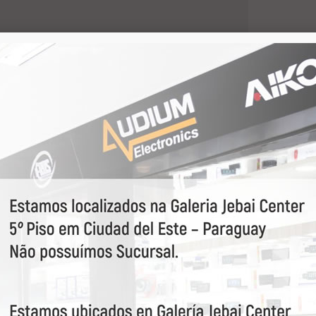
partilhar:
ANTIDADE
0
-
Adicionar
+
ao orçamento