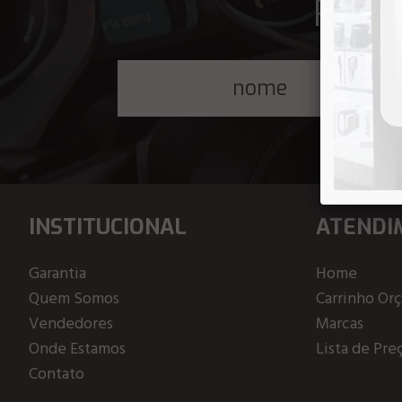
Receb
INSTITUCIONAL
ATENDI
Garantia
Home
Quem Somos
Carrinho Or
Vendedores
Marcas
Onde Estamos
Lista de Pre
Contato