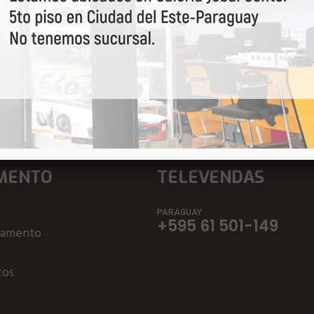
a por primeiro nossas o
MENTO
TELEVENDAS
PARAGUAY
+595 61 501-149
çamento
ços