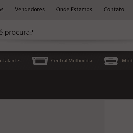
as
Vendedores
Onde Estamos
Contato
o-falantes
Central Multimídia
Módu