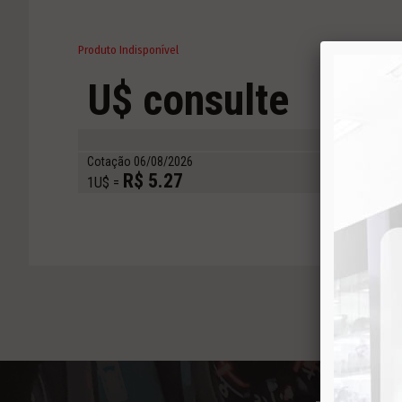
Produto Indisponível
U$ consulte
Com
QU
Cotação 06/08/2026
R$ 5.27
1U$ =