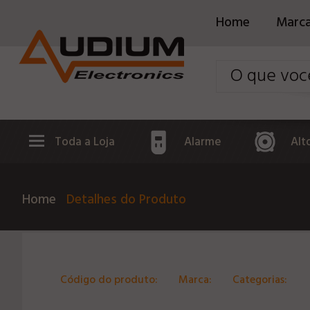
Home
Marc
Toda a Loja
Alarme
Alt
Home
Detalhes do Produto
Código do produto:
Marca:
Categorias: