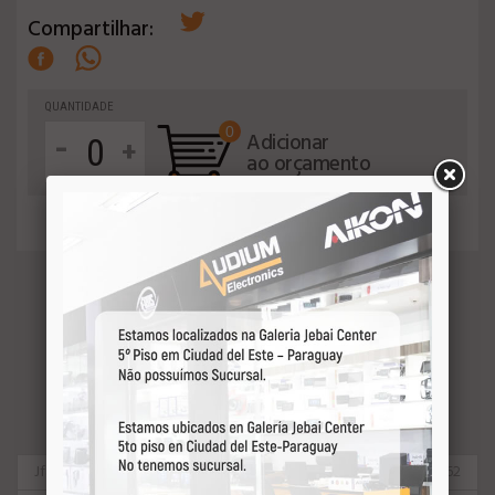
Compartilhar:
QUANTIDADE
0
-
Adicionar
+
ao orçamento
VEJA MAIS
Jfa
26062