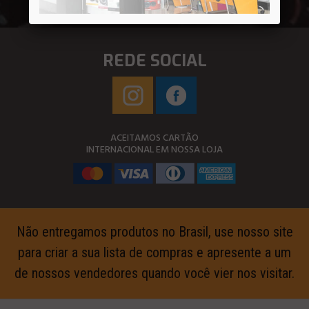
REDE SOCIAL
ACEITAMOS CARTÃO
INTERNACIONAL EM NOSSA LOJA
Não entregamos produtos no Brasil, use nosso site
para criar a sua lista de compras e apresente a um
de nossos vendedores quando você vier nos visitar.