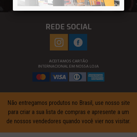
REDE SOCIAL
ACEITAMOS CARTÃO
INTERNACIONAL EM NOSSA LOJA
Não entregamos produtos no Brasil, use nosso site
para criar a sua lista de compras e apresente a um
de nossos vendedores quando você vier nos visitar.