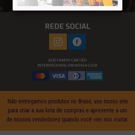
REDE SOCIAL
ACEITAMOS CARTÃO
INTERNACIONAL EM NOSSA LOJA
Não entregamos produtos no Brasil, use nosso site
para criar a sua lista de compras e apresente a um
de nossos vendedores quando você vier nos visitar.