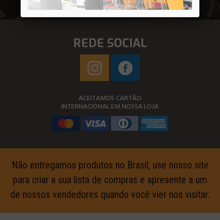
REDE SOCIAL
ACEITAMOS CARTÃO
INTERNACIONAL EM NOSSA LOJA
Não entregamos produtos no Brasil, use nosso site
para criar a sua lista de compras e apresente a um
de nossos vendedores quando você vier nos visitar.