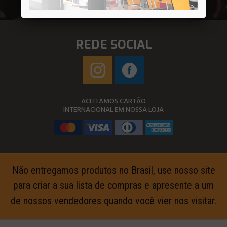
REDE SOCIAL
ACEITAMOS CARTÃO
INTERNACIONAL EM NOSSA LOJA
Não entregamos produtos no Brasil, use nosso site
para criar a sua lista de compras e apresente a um
de nossos vendedores quando você vier nos visitar.