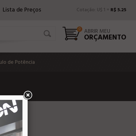
Lista de Preços
Cotação: U$ 1 =
R$ 5.25
0
ABRIR MEU
ORÇAMENTO
lo de Potência