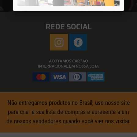
REDE SOCIAL
ACEITAMOS CARTÃO
INTERNACIONAL EM NOSSA LOJA
Não entregamos produtos no Brasil, use nosso site
para criar a sua lista de compras e apresente a um
de nossos vendedores quando você vier nos visitar.