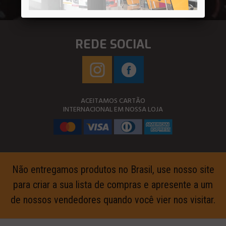
REDE SOCIAL
ACEITAMOS CARTÃO
INTERNACIONAL EM NOSSA LOJA
Não entregamos produtos no Brasil, use nosso site
para criar a sua lista de compras e apresente a um
de nossos vendedores quando você vier nos visitar.