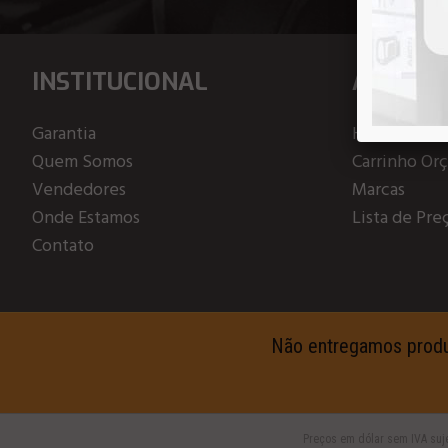
INSTITUCIONAL
ATENDI
Garantia
Home
Quem Somos
Carrinho Or
Vendedores
Marcas
Onde Estamos
Lista de Pre
Contato
Não entregamos produto
Preços em dólar sem IVA suje