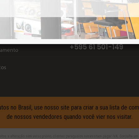
MENTO
TELEVENDAS
PARAGUAY
+595 61 501-149
çamento
ços
s no Brasil, use nosso site para criar a sua lista de c
de nossos vendedores quando você vier nos visitar.
itos a alteração sem aviso prévio, clientes paraguaios necessitam pagar IVA. Consulte 