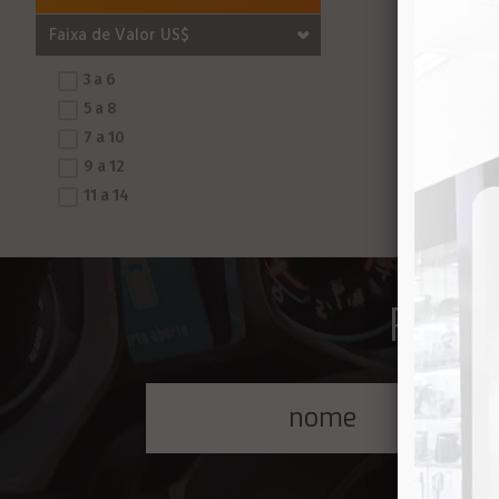
Faixa de Valor US$
3 a 6
5 a 8
7 a 10
9 a 12
11 a 14
Receb