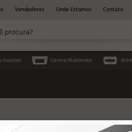
as
Vendedores
Onde Estamos
Contato
o-falantes
Central Multimídia
Módu