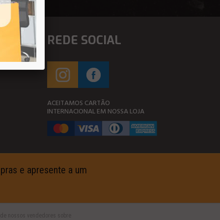
REDE SOCIAL
ACEITAMOS CARTÃO
INTERNACIONAL EM NOSSA LOJA
ompras e apresente a um
um de nossos vendedores sobre