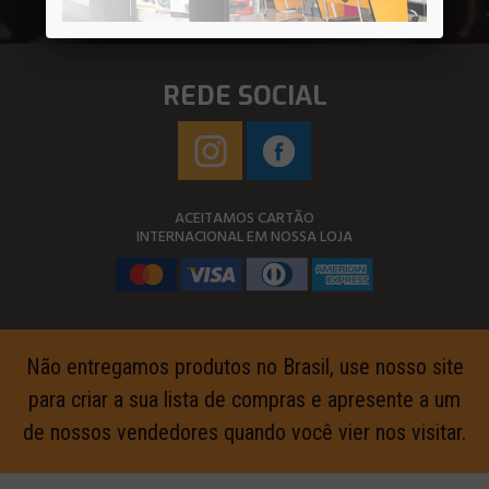
REDE SOCIAL
ACEITAMOS CARTÃO
INTERNACIONAL EM NOSSA LOJA
Não entregamos produtos no Brasil, use nosso site
para criar a sua lista de compras e apresente a um
de nossos vendedores quando você vier nos visitar.