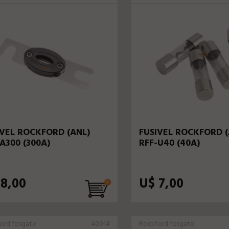
IVEL ROCKFORD (ANL)
FUSIVEL ROCKFORD 
A300 (300A)
RFF-U40 (40A)
 8,00
U$ 7,00
ord fosgate
40914
Rockford fosgate