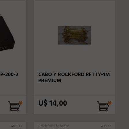
P-200-2
CABO Y ROCKFORD RFTTY-1M
PREMIUM
U$ 14,00
40983
Rockford fosgate
41027