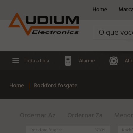
Home
Marc
Toda a Loja
Alarme
Alt
Home
Rockford fosgate
Ordernar Az
Ordernar Za
Menor
Rockford fosgate
37839
Rockf