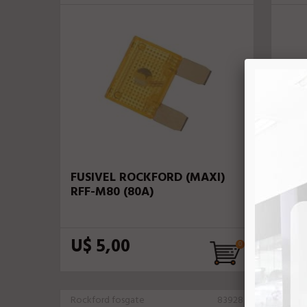
FUSIVEL ROCKFORD (MAXI)
SUB
RFF-M80 (80A)
M28
U$ 5,00
U$
Rockford fosgate
83928
Rockf