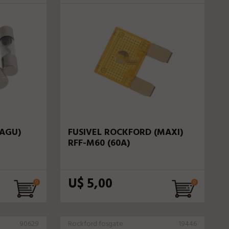
(AGU)
FUSIVEL ROCKFORD (MAXI)
RFF-M60 (60A)
U$ 5,00
90629
Rockford fosgate
19446