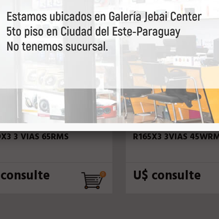
ANTE 6X9 ROCKFORD
FALANTE 6" ROCKFO
9X3 3 VIAS 65RMS
R165X3 3VIAS 45WR
 consulte
U$ consulte