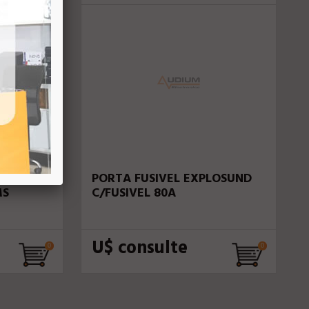
RD
PORTA FUSIVEL EXPLOSUND
MS
C/FUSIVEL 80A
U$ consulte