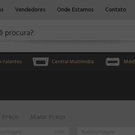
as
Vendedores
Onde Estamos
Contato
o-falantes
Central Multimídia
Módu
 Preço
Maior Preço
ord fosgate
37815
Rockford fosgate