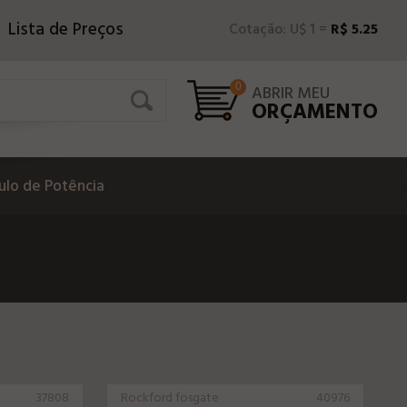
Lista de Preços
Cotação: U$ 1 =
R$ 5.25
0
ABRIR MEU
ORÇAMENTO
lo de Potência
37808
Rockford fosgate
40976