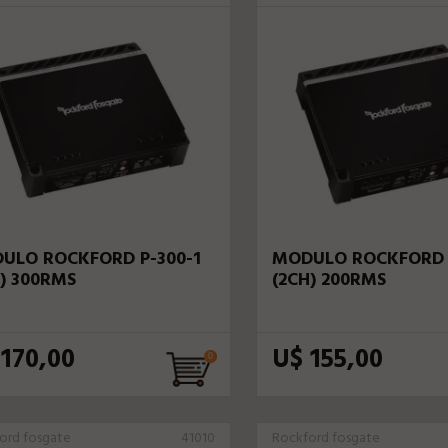
ULO ROCKFORD P-300-1
MODULO ROCKFORD 
H) 300RMS
(2CH) 200RMS
 170,00
U$ 155,00
ord fosgate
41010
Rockford fosgate