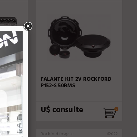
P-500-4
FALANTE KIT 2V ROCKFORD
P152-S 50RMS
U$ consulte
52016
Rockford fosgate
62022