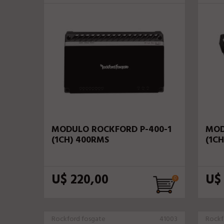
MODULO ROCKFORD P-400-1
MOD
(1CH) 400RMS
(1C
U$ 220,00
U$
Rockford fosgate
41003
Rockf