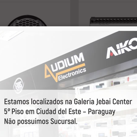
 ROCKFORD 08" (MARINE)
MODULO ROCKFORD 
2B 100RMS
4CH 500RMS
 consulte
U$ consulte
ord fosgate
78474
Rockford fosgate