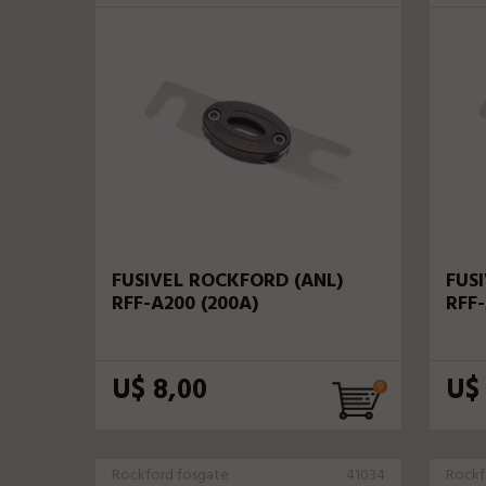
FUSIVEL ROCKFORD (ANL)
FUS
RFF-A200 (200A)
RFF-
U$ 8,00
U$
Rockford fosgate
41034
Rockf