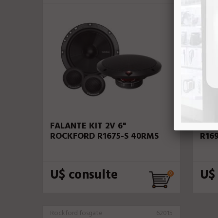
FALANTE KIT 2V 6"
FAL
ROCKFORD R1675-S 40RMS
R16
U$ consulte
U$
Rockford fosgate
62015