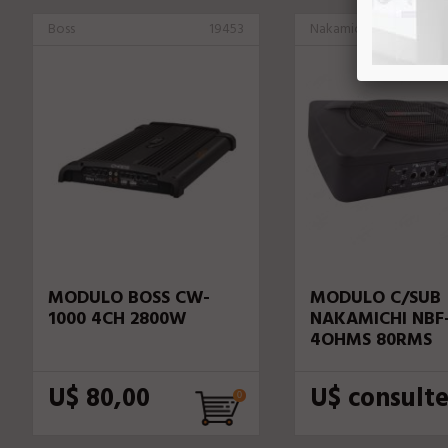
Boss
19453
Nakamichi
MODULO BOSS CW-
MODULO C/SUB
1000 4CH 2800W
NAKAMICHI NBF-
4OHMS 80RMS
U$ 80,00
U$ consult