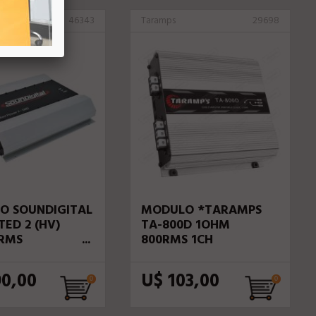
l
46343
Taramps
29698
O SOUNDIGITAL
MODULO *TARAMPS
TED 2 (HV)
TA-800D 1OHM
0RMS
800RMS 1CH
.5/1OHM)
90,00
U$ 103,00