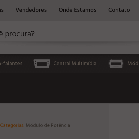
as
Vendedores
Onde Estamos
Contato
o-falantes
Central Multimídia
Módu
Categorias:
Módulo de Potência