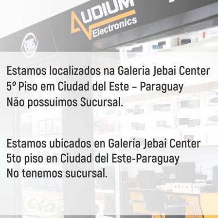
uência ativo (12dB /8ª)
) 13,8VDC: 23 Amp.
VEJA MAIS