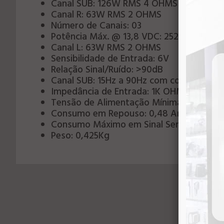
Canal SUB: 126W RMS 4 OHMS
Canal R: 63W RMS 2 OHMS
Número de Canais: 03
Potência Máx. @ 13,8 VDC: 252W RMS
Canal L: 63W RMS 2 OHMS
Sensibilidade de Entrada: 6V
Relação Sinal/Ruído: >90dB
Canal SUB: 15Hz a 90Hz com corte de freq
Impedância de Entrada: 1K OHMS
Tensão de Alimentação Mínima: 8VDC
Consumo em Repouso: 0,48 Amp.
Consumo Máximo em Sinal Senoidal (1kHz
Peso: 0,425Kg