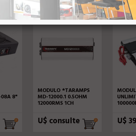
71123
Taramps
85076
Soundigita
MODULO *TARAMPS
MODUL
08A 8"
MD-12000.1 0.5OHM
UNLIMI
12000RMS 1CH
10000
(0.25/0
e
U$ consulte
U$ 3