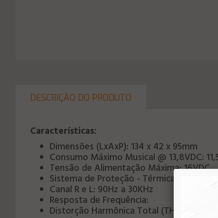
DESCRIÇÄO DO PRODUTO
Características:
Dimensões (LxAxP): 134 x 42 x 95mm
Consumo Máximo Musical @ 13,8VDC: 11,
Tensão de Alimentação Máxima: 16VDC
Sistema de Proteção - Térmica e Curto n
Canal R e L: 90Hz a 30KHz
Resposta de Frequência:
Distorção Harmônica Total (THD): 0,08%