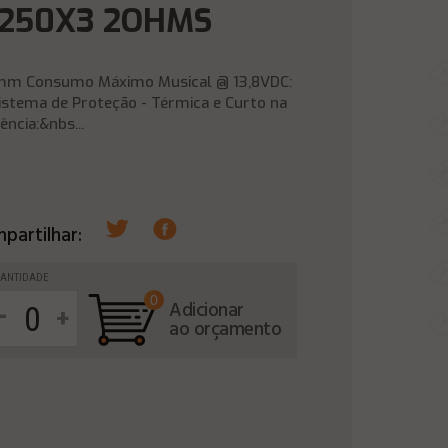
-250X3 2OHMS
 95mm Consumo Máximo Musical @ 13,8VDC:
istema de Proteção - Térmica e Curto na
ncia:&nbs...
partilhar:
ANTIDADE
0
-
Adicionar
+
ao orçamento