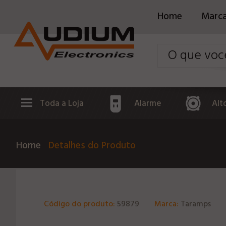
Home
Marc
Toda a Loja
Alarme
Alt
Home
Detalhes do Produto
Código do produto:
59879
Marca:
Taramps