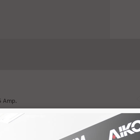
5 Amp.
a Saída